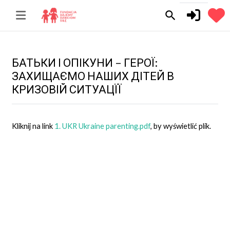
Przejdź do głównej zawartości
search
БАТЬКИ І ОПІКУНИ – ГЕРОЇ:
ЗАХИЩАЄМО НАШИХ ДІТЕЙ В
КРИЗОВІЙ СИТУАЦЇЇ
Kliknij na link
1. UKR Ukraine parenting.pdf
, by wyświetlić plik.