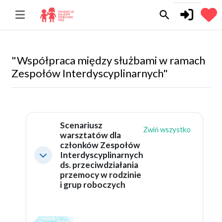
Przejdź do głównej zawartości
search
"Współpraca między służbami w ramach
Zespołów Interdyscyplinarnych"
[[ratingoutline]]
Scenariusz
Zwiń wszystko
warsztatów dla
członków Zespołów
Interdyscyplinarnych
Minimalizuj
ds. przeciwdziałania
przemocy w rodzinie
i grup roboczych