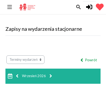
Przejdź do głównej zawartości
search
Zapisy na wydarzenia stacjonarne
Powrót
Wrzesień 2026