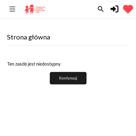
Przejdź do głównej zawartości
search
Strona główna
Ten zasób jest niedostępny
Kontynuuj