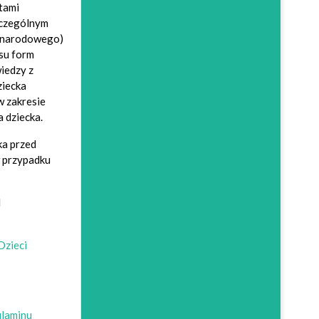
tami
zczególnym
zynarodowego)
esu form
iedzy z
ziecka
w zakresie
 dziecka.
ka przed
w przypadku
d
Dzieci
laminu