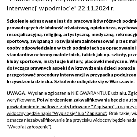
interwencji w podmiocie" 22.11.2024 r.
Szkolenie adresowane jest do pracowników różnych podm
prowadzących działalność oświatową, opiekuńczą, wychow
resocjalizacyjną, religijną, artystyczną, medyczną, rekreacyj
sportową, związaną z rozwijaniem zainteresowań przez mał
osoby odpowiedzialne w tych podmiotach za opracowanie i
standardów ochrony małoletnich, takich jak np. szkoły, prz
kluby sportowe, instytucje kultury, placówki medyczne
. Wi
dotycząca prawnych aspektów krzywdzenia dzieci pomoże
przygotować procedury interwencji w przypadku podejrzen
krzywdzenia dziecka. Szkolenie o
dbędzie się w Warszawie.
UWAGA!
Wysłanie zgłoszenia NIE GWARANTUJE udziału. Zgło
weryfikowane.
Potwierdzeniem zakwalifikowania będzie aut
powiadomienie mailowe zatytułowane "Zapisano"
, a na przyc
widoczny będzie napis "Wypisz się" lub "Zapisano".
Brak takiej w
oznacza niezakwalifikowanie (na przycisku widoczny będzie nadal
"Wycofaj zgłoszenie").