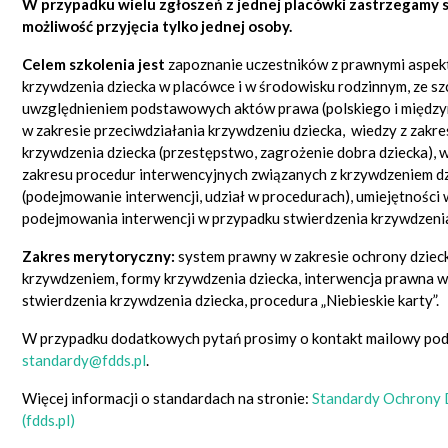
W przypadku wielu zgłoszeń z jednej placówki zastrzegamy 
możliwość przyjęcia tylko jednej osoby.
Celem szkolenia jest
zapoznanie uczestników z prawnymi aspek
krzywdzenia dziecka w placówce i w środowisku rodzinnym, ze s
uwzględnieniem podstawowych aktów prawa (polskiego i międ
w zakresie przeciwdziałania krzywdzeniu dziecka, wiedzy z zakr
krzywdzenia dziecka (przestępstwo, zagrożenie dobra dziecka), w
zakresu procedur interwencyjnych związanych z krzywdzeniem d
(podejmowanie interwencji, udział w procedurach), umiejętności 
podejmowania interwencji w przypadku stwierdzenia krzywdzenia
Zakres merytoryczny:
s
ystem prawny w zakresie ochrony dziec
krzywdzeniem, formy krzywdzenia dziecka, interwencja prawna 
stwierdzenia krzywdzenia dziecka, procedura „Niebieskie karty”.
W przypadku dodatkowych pytań prosimy o kontakt mailowy pod
standardy@fdds.pl
.
Więcej informacji o standardach na stronie:
Standardy Ochrony 
(fdds.pl)