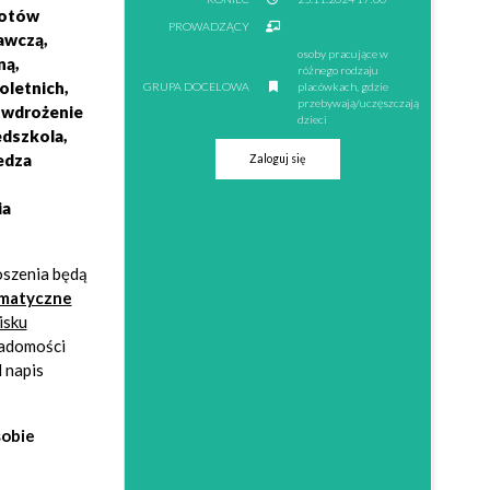
iotów
PROWADZĄCY
awczą,
osoby pracujące w
ną,
różnego rodzaju
oletnich,
GRUPA DOCELOWA
placówkach, gdzie
przebywają/uczęszczają
 wdrożenie
dzieci
edszkola,
edza
Zaloguj się
ia
szenia będą
omatyczne
isku
iadomości
 napis
sobie