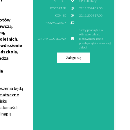
MIEJSCE
CPD - Bielany
POCZĄTEK
22.11.2024 09:00
KONIEC
22.11.2024 17:00
iotów
PROWADZĄCY
awczą,
osoby pracujące w
ną,
różnego rodzaju
oletnich,
GRUPA DOCELOWA
placówkach, gdzie
przebywają/uczęszczają
 wdrożenie
dzieci
edszkola,
edza
Zaloguj się
ia
szenia będą
omatyczne
isku
iadomości
 napis