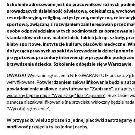
Szkolenie adresowane jest do pracowników różnych podm
prowadzących działalność oświatową, opiekuńczą, wychow
resocjalizacyjną, religijną, artystyczną, medyczną, rekreacyj
sportową, związaną z rozwijaniem zainteresowań przez mał
osoby odpowiedzialne w tych podmiotach za opracowanie i
standardów ochrony małoletnich, takich jak np. szkoły, prz
kluby sportowe, instytucje kultury, placówki medyczne
. Wi
dotycząca prawnych aspektów krzywdzenia dzieci pomoże
przygotować procedury interwencji w przypadku podejrzen
krzywdzenia dziecka. Szkolenie o
dbędzie się w Warszawie.
UWAGA!
Wysłanie zgłoszenia NIE GWARANTUJE udziału. Zgło
weryfikowane.
Potwierdzeniem zakwalifikowania będzie aut
powiadomienie mailowe zatytułowane "Zapisano"
, a na przyc
widoczny będzie napis "Wypisz się" lub "Zapisano".
Brak takiej w
oznacza niezakwalifikowanie (na przycisku widoczny będzie nadal
"Wycofaj zgłoszenie").
W przypadku wielu zgłoszeń z jednej placówki zastrzegamy 
możliwość przyjęcia tylko jednej osoby.