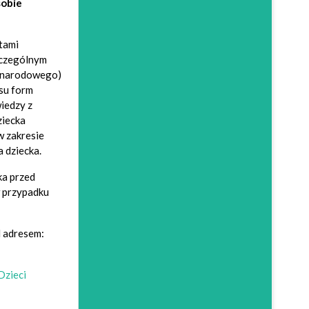
sobie
tami
zczególnym
zynarodowego)
esu form
iedzy z
ziecka
w zakresie
 dziecka.
ka przed
w przypadku
 adresem:
Dzieci