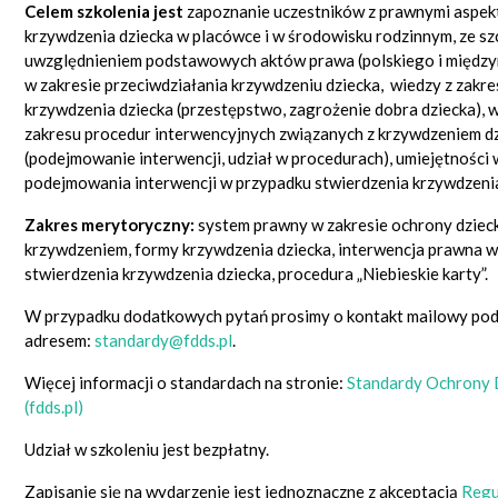
Celem szkolenia jest
zapoznanie uczestników z prawnymi aspek
krzywdzenia dziecka w placówce i w środowisku rodzinnym, ze s
uwzględnieniem podstawowych aktów prawa (polskiego i międ
w zakresie przeciwdziałania krzywdzeniu dziecka, wiedzy z zakr
krzywdzenia dziecka (przestępstwo, zagrożenie dobra dziecka), w
zakresu procedur interwencyjnych związanych z krzywdzeniem d
(podejmowanie interwencji, udział w procedurach), umiejętności 
podejmowania interwencji w przypadku stwierdzenia krzywdzenia
Zakres merytoryczny:
s
ystem prawny w zakresie ochrony dziec
krzywdzeniem, formy krzywdzenia dziecka, interwencja prawna 
stwierdzenia krzywdzenia dziecka, procedura „Niebieskie karty”.
W przypadku dodatkowych pytań prosimy o kontakt mailowy po
adresem:
standardy@fdds.pl
.
Więcej informacji o standardach na stronie:
Standardy Ochrony 
(fdds.pl)
Udział w szkoleniu jest bezpłatny.
Zapisanie się na wydarzenie jest jednoznaczne z akceptacją
Regu