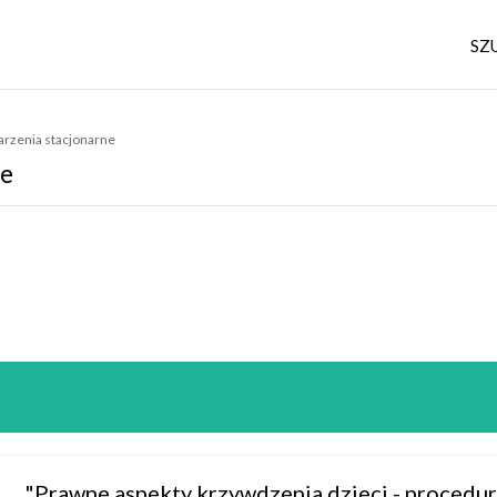
SZ
arzenia stacjonarne
ne
"Prawne aspekty krzywdzenia dzieci - procedu