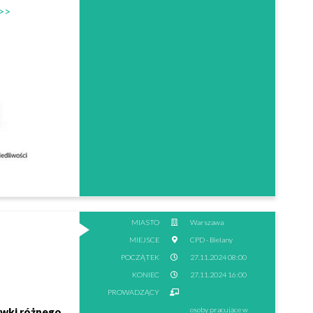
 >>
MIASTO
Warszawa
MIEJSCE
CPD - Bielany
POCZĄTEK
27.11.2024 08:00
KONIEC
27.11.2024 16:00
PROWADZĄCY
ówki
różnego
osoby pracujące w