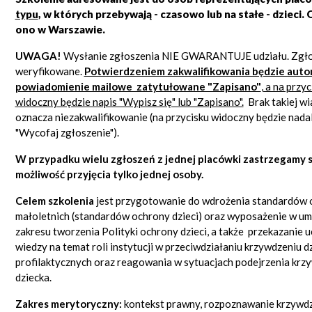
typu
, w których przebywają - czasowo lub na stałe - dzieci.
O
ono w Warszawie.
UWAGA!
Wysłanie zgłoszenia NIE GWARANTUJE udziału. Zgło
weryfikowane.
Potwierdzeniem zakwalifikowania będzie aut
powiadomienie mailowe zatytułowane "Zapisano"
, a na przyc
widoczny będzie napis "Wypisz się" lub "Zapisano".
Brak takiej w
oznacza niezakwalifikowanie (na przycisku widoczny będzie nadal
"Wycofaj zgłoszenie").
W przypadku wielu zgłoszeń z jednej placówki zastrzegamy 
możliwość przyjęcia tylko jednej osoby.
Celem szkolenia
jest przygotowanie do wdrożenia standardów 
małoletnich (standardów ochrony dzieci) oraz wyposażenie w umi
zakresu tworzenia Polityki ochrony dzieci, a także przekazanie 
wiedzy na temat roli instytucji w przeciwdziałaniu krzywdzeniu dz
profilaktycznych oraz reagowania w sytuacjach podejrzenia krz
dziecka.
Zakres merytoryczny:
kontekst prawny, rozpoznawanie krzywdze