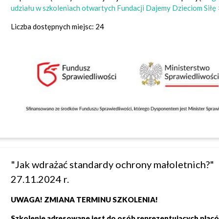
udziału w szkoleniach otwartych Fundacji Dajemy Dzieciom Siłę
Liczba dostępnych miejsc: 24
"Jak wdrażać standardy ochrony małoletnich?"
27.11.2024 r.
UWAGA! ZMIANA TERMINU SZKOLENIA!
Szkolenie adresowane jest do osób reprezentujących plac