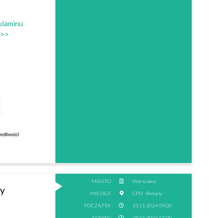
laminu
 >>
MIASTO
Warszawa
ry
MIEJSCE
CPD - Bielany
POCZĄTEK
25.11.2024 09:00
KONIEC
25.11.2024 17:00