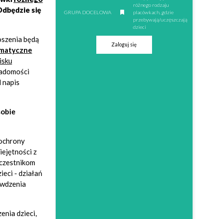
różnego rodzaju
dbędzie się
GRUPA DOCELOWA
placówkach, gdzie
przebywają/uczęszczają
dzieci
szenia będą
Zaloguj się
omatyczne
isku
iadomości
 napis
sobie
ochrony
ejętności z
uczestnikom
ieci - działań
ywdzenia
nia dzieci,